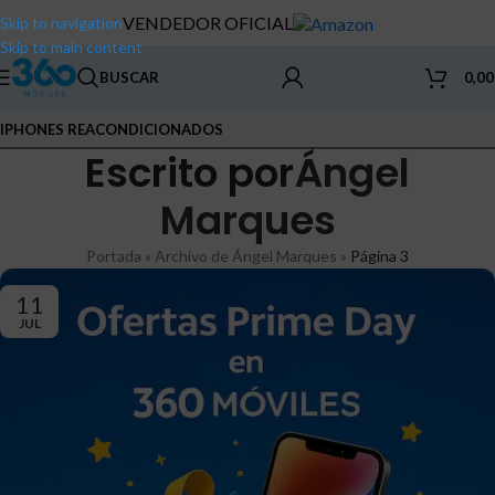
VENDEDOR OFICIAL
Skip to navigation
Skip to main content
BUSCAR
0,0
IPHONES REACONDICIONADOS
Escrito por
Ángel
Marques
Portada
»
Archivo de Ángel Marques
»
Página 3
11
JUL