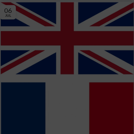
06
JUL