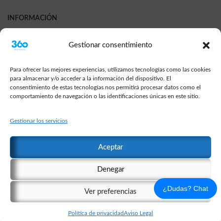
INFORMACIÓN
FAQs
Gestionar consentimiento
Contáctanos
Garantia
Para ofrecer las mejores experiencias, utilizamos tecnologías como las cookies
para almacenar y/o acceder a la información del dispositivo. El
Devoluciones y Reembolsos
consentimiento de estas tecnologías nos permitirá procesar datos como el
comportamiento de navegación o las identificaciones únicas en este sitio.
Sobre el envio
Terminos y condiciones
Gestionar los servicios
Aceptar
© Copyright 2018-2026 | 360Moviles® es una marca registrada |
Denegar
Reservados todos los derechos |
¿Dudas? Chat
Ver preferencias
Política de privacidad
Aviso Legal