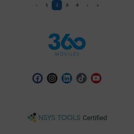
‹
1
2
3
4
›
»