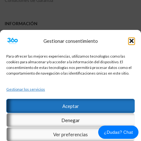
Condiciones de Garantía
INFORMACIÓN
FAQs
Gestionar consentimiento
Contáctanos
Garantia
Para ofrecer las mejores experiencias, utilizamos tecnologías como las
cookies para almacenar y/o acceder a la información del dispositivo. El
Devoluciones y Reembolsos
consentimiento de estas tecnologías nos permitirá procesar datos como el
comportamiento de navegación o las identificaciones únicas en este sitio.
Sobre el envio
Terminos y condiciones
Gestionar los servicios
Aceptar
© Copyright 2018-2026 | 360Moviles® es una marca registrada |
Denegar
Reservados todos los derechos |
¿Dudas? Chat
Ver preferencias