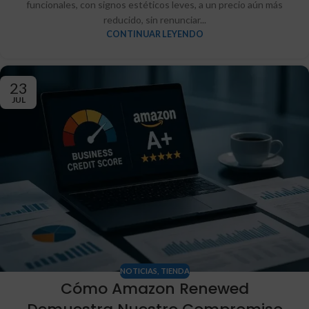
funcionales, con signos estéticos leves, a un precio aún más
reducido, sin renunciar...
CONTINUAR LEYENDO
23
JUL
NOTICIAS
,
TIENDA
Cómo Amazon Renewed