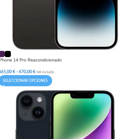
iPhone 14 Pro Reacondicionado
465,00
€
-
470,00
€
IVA incluido
SELECCIONAR OPCIONES