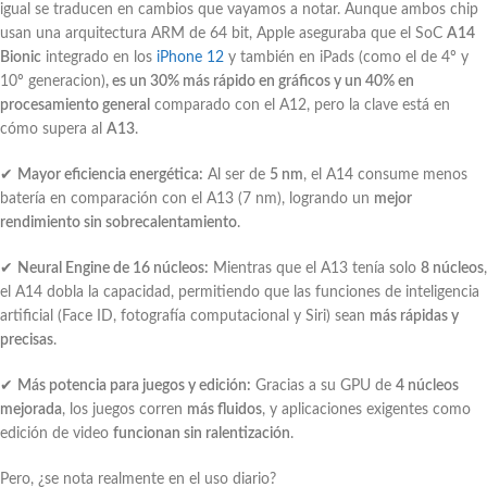
igual se traducen en cambios que vayamos a notar. Aunque ambos chip
usan una arquitectura ARM de 64 bit, Apple aseguraba que el SoC
A14
Bionic
integrado en los
iPhone 12
y también en iPads (como el de 4º y
10º generacion)
, es un 30% más rápido en gráficos y un 40% en
procesamiento general
comparado con el A12, pero la clave está en
cómo supera al
A13
.
✔
Mayor eficiencia energética:
Al ser de
5 nm
, el A14 consume menos
batería en comparación con el A13 (7 nm), logrando un
mejor
rendimiento sin sobrecalentamiento
.
✔
Neural Engine de 16 núcleos:
Mientras que el A13 tenía solo
8 núcleos
,
el A14 dobla la capacidad, permitiendo que las funciones de inteligencia
artificial (Face ID, fotografía computacional y Siri) sean
más rápidas y
precisas
.
✔
Más potencia para juegos y edición:
Gracias a su GPU de
4 núcleos
mejorada
, los juegos corren
más fluidos
, y aplicaciones exigentes como
edición de video
funcionan sin ralentización
.
Pero, ¿se nota realmente en el uso diario?