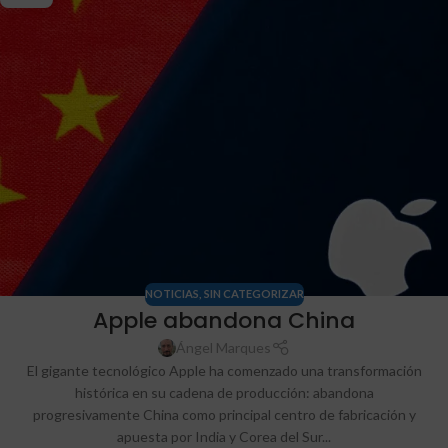
NOTICIAS
,
SIN CATEGORIZAR
Apple abandona China
Ángel Marques
El gigante tecnológico Apple ha comenzado una transformación
histórica en su cadena de producción: abandona
progresivamente China como principal centro de fabricación y
apuesta por India y Corea del Sur...