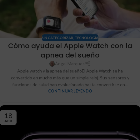
SIN CATEGORIZAR
,
TECNOLOGÍA
Cómo ayuda el Apple Watch con la
apnea del sueño
Ángel Marques
Apple watch y la apnea del sueñoEl Apple Watch se ha
convertido en mucho más que un simple reloj. Sus sensores y
funciones de salud han evolucionado hasta convertirse en...
CONTINUAR LEYENDO
18
ABR