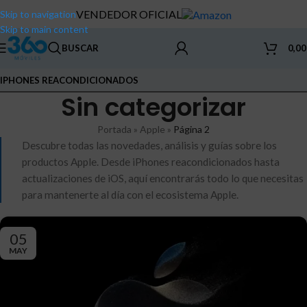
VENDEDOR OFICIAL
Skip to navigation
Skip to main content
BUSCAR
0,0
IPHONES REACONDICIONADOS
Sin categorizar
Portada
»
Apple
»
Página 2
Descubre todas las novedades, análisis y guías sobre los
productos Apple. Desde iPhones reacondicionados hasta
actualizaciones de iOS, aquí encontrarás todo lo que necesitas
para mantenerte al día con el ecosistema Apple.
05
MAY