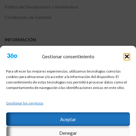
Política de Devoluciones y Reembolsos
Condiciones de Garantía
INFORMACIÓN
FAQs
Gestionar consentimiento
Contáctanos
Garantia
Para ofrecer las mejores experiencias, utilizamos tecnologías como las
cookies para almacenar y/o acceder a la información del dispositivo. El
Devoluciones y Reembolsos
consentimiento de estas tecnologías nos permitirá procesar datos como el
comportamiento de navegación o las identificaciones únicas en este sitio.
Sobre el envio
Terminos y condiciones
Gestionar los servicios
Aceptar
© Copyright 2018-2026 | 360Moviles® es una marca registrada |
Denegar