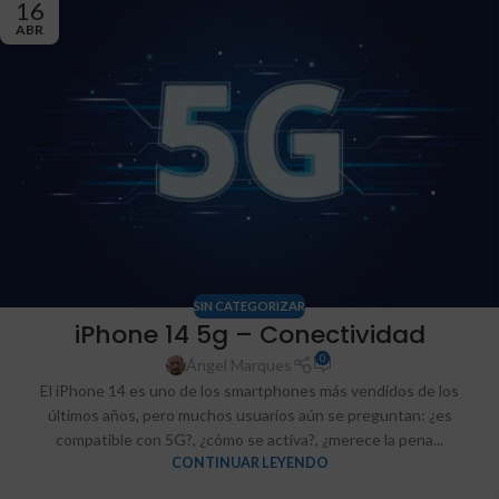
16
ABR
SIN CATEGORIZAR
iPhone 14 5g – Conectividad
0
Ángel Marques
El iPhone 14 es uno de los smartphones más vendidos de los
últimos años, pero muchos usuarios aún se preguntan: ¿es
compatible con 5G?, ¿cómo se activa?, ¿merece la pena...
CONTINUAR LEYENDO