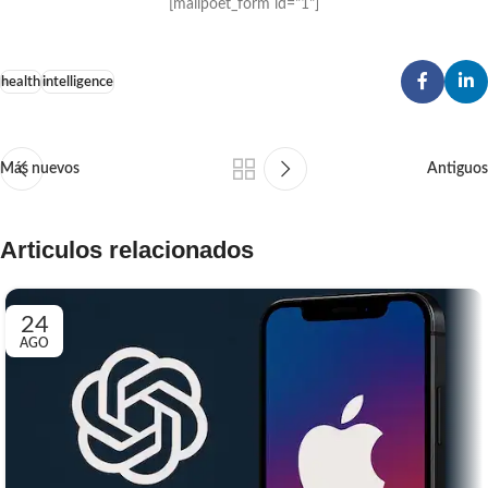
[mailpoet_form id="1"]
health
intelligence
Más nuevos
Antiguos
Articulos relacionados
24
AGO