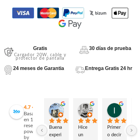
Gratis
30 días de prueba
Cargador 20W, cable y
protector de pantalla
24 meses de Garantia
Entrega Gratis 24 hr
4.7
ana isabel
Adrián Peña Cidoncha
laura Guijarro Artero
Basado
hace 2 semanas
hace 4 semanas
hace 4 se
en 109
reseñas.
Buena 
Hice 
Primer
H
powered
experi
un 
o decir 
c
by