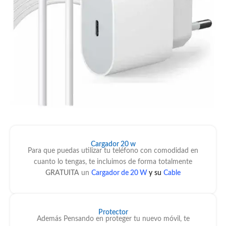
c
ar
y 
r
e
al 
1
Cargador 20 w
Para que puedas utilizar tu teléfono con comodidad en
cuanto lo tengas, te incluimos de forma totalmente
GRATUITA
un
Cargador de 20 W
y su
C
able
Protector
Además Pensando en proteger tu nuevo móvil, te