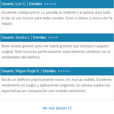
Usuario:
Luis G. |
Estrellas:
⭐⭐⭐⭐⭐
Excelente calidad-precio. La pantalla es brillante y la batería dura todo
el día. Lo uso mucho para redes sociales, fotos y vídeos, y nunca me ha
fallado.
Usuario:
Sandra L. |
Estrellas:
⭐⭐⭐⭐
Buen estado general, pero me habría gustado que incluyera cargador
original. Todo funciona perfectamente, especialmente contenta con el
rendimiento del teléfono.
Usuario:
Miguel Ángel R. |
Estrellas:
⭐⭐⭐⭐⭐
Recibí un teléfono prácticamente nuevo, sin marcas visibles. Excelente
rendimiento en juegos y aplicaciones exigentes. La cámara supera mis
expectativas en comparación con modelos anteriores.
Ver más iphone 11