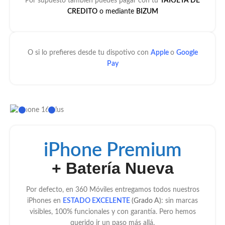
Por supuesto tambíen puedes pagar con tu
TARJETA DE
CREDITO
o mediante
BIZUM
todo,te
n
ngo 
claro 
A
que el 
s,
O si lo prefieres desde tu dispotivo con
Apple
o
Google
día q 
a
Pay
tenga 
ón
q 
cl
volver
ha
me a 
e
compr
io
ar otro 
tr
iPhone Premium
móvil 
c
lo 
o, 
+ Batería Nueva
compr
a
aré 
da
Por defecto, en 360 Móviles entregamos todos nuestros
aqui,m
ra
iPhones en
ESTADO EXCELENTE
(Grado A)
: sin marcas
uchas 
pa
visibles, 100% funcionales y con garantía. Pero hemos
gracias
r
querido ir un paso más allá.