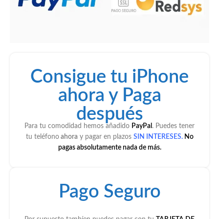
estado
través 
eron 
i
. Los 
de 
ensegu
bl
recomi
atenci
ida, 
n
endo.
ón al 
luego 
d
cliente 
compr
o 
ha sido 
é mi 
e
Consigue tu iPhone
muy 
iPhone 
o 
ahora y Paga
bueno, 
16 y 
c
lo 
ensegu
f
después
recom
ida 
n
endaría
llego 
to
Para tu comodidad hemos añadido
PayPal
. Puedes tener
.
en 
p
tu teléfono
ahora
y pagar en plazos
SIN INTERESES.
No
pagas absolutamente nada de más.
perfect
o, 
o 
c
estado,
si 
mucha
fu
Pago Seguro
s 
c
gracias 
e
por 
nt