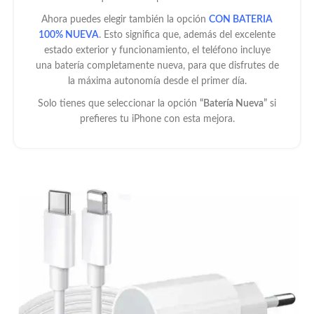
er
Ahora puedes elegir también la opción
CON BATERIA
c
100% NUEVA
. Esto significa que, además del excelente
er
estado exterior y funcionamiento, el teléfono incluye
d
una batería completamente nueva, para que disfrutes de
la máxima autonomía desde el primer día.
E
Solo tienes que seleccionar la opción
“Batería Nueva”
si
e
prefieres tu iPhone con esta mejora.
sa
t
it
to
c
nz
p
o
d.
d
v
a 