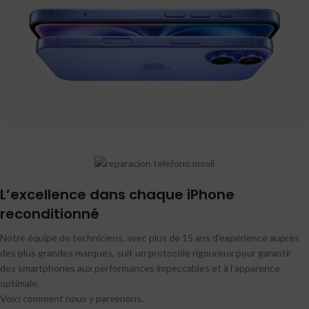
Plus de 15 ans d’expertise certifiée
en qualité
L’excellence dans chaque iPhone
Nous sommes des techniciens experts avec plus
reconditionné
de 15 ans d’expérience dans le reconditionnement
de téléphones portables.
Notre équipe de techniciens, avec plus de 15 ans d’expérience auprès
des plus grandes marques, suit un protocole rigoureux pour garantir
des smartphones aux performances impeccables et à l’apparence
optimale.
Voici comment nous y parvenons.