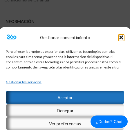
INFORMACIÓN
FAQs
Gestionar consentimiento
Contáctanos
Garantia
Para ofrecer las mejores experiencias, utilizamos tecnologías como las
cookies para almacenar y/o acceder a la información del dispositivo. El
Devoluciones y Reembolsos
consentimiento de estas tecnologías nos permitirá procesar datos como el
comportamiento de navegación o las identificaciones únicas en este sitio.
Sobre el envio
Terminos y condiciones
Gestionar los servicios
Aceptar
© Copyright 2018-2026 | 360Moviles® es una marca registrada |
Denegar
Reservados todos los derechos |
¿Dudas? Chat
Ver preferencias