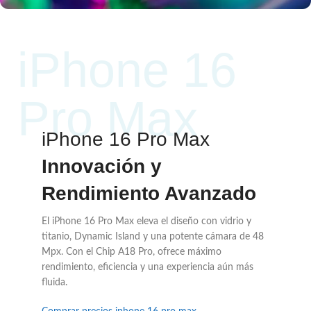
Reproducción de vídeo Hasta 20 horas
Batería
iPhone 16
Pro Max
iPhone 16 Pro Max
Innovación y
Rendimiento Avanzado
El iPhone 16 Pro Max eleva el diseño con vidrio y
titanio, Dynamic Island y una potente cámara de 48
Mpx. Con el Chip A18 Pro, ofrece máximo
rendimiento, eficiencia y una experiencia aún más
fluida.