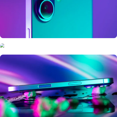
6 mm, apertura de ƒ/1,6,
estabili­zación óptica de
CPU de 6 núcleos con 2 núcleos de
imagen
rendimiento y 4 de eficiencia
Principal de 48 Mpx
Chip A18 Pro
Chip A18