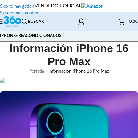
VENDEDOR OFICIAL
Skip to navigation
Skip to main content
BUSCAR
0,0
IPHONES REACONDICIONADOS
Información iPhone 16
Pro Max
Portada
»
Información iPhone 16 Pro Max
Pantalla OLED de 6,1 pulgadas
Super Retina XDR