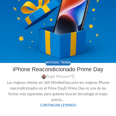
NOTICIAS
,
TIENDA
iPhone Reacondicionado Prime Day
Ángel Marques
Las mejores ofertas en 360 MóvilesDescubre los mejores iPhone
reacondicionados en el Prime DayEl Prime Day es una de las
fechas más esperadas para quienes buscan tecnología al mejor
precio....
CONTINUAR LEYENDO