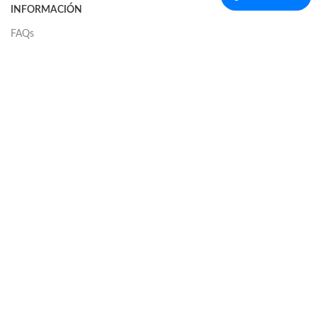
INFORMACIÓN
FAQs
Contáctanos
Garantia
Devoluciones y Reembolsos
Sobre el envio
Terminos y condiciones
© Copyright 2018-2026 | 360Moviles® es una marca registrada |
Reservados todos los derechos |