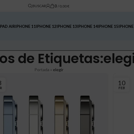
0
BUSCAR
/
0,00
€
IPAD AIR
IPHONE 11
IPHONE 12
IPHONE 13
IPHONE 14
IPHONE 15
IPHONE
os de Etiquetas:eleg
Portada
»
elegir
3
10
R
FEB