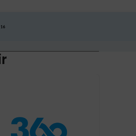
 16
ir