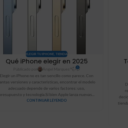
ELEGIR TU IPHONE
,
TIENDA
Qué iPhone elegir en 2025
T
0
Públicado por
Ángel Marques
Elegir un iPhone no es tan sencillo como parece. Con
antas versiones y características, encontrar el modelo
D
adecuado depende de varios factores: uso,
r
presupuesto y tecnología.Si bien Apple lanza nuevas...
decid
CONTINUAR LEYENDO
tiend