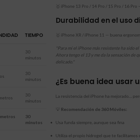
🥇 iPhone 13 Pro / 14 Pro / 15 Pro / 16 Pr
Durabilidad en el uso d
NDIDAD
TIEMPO
🥇 iPhone XR / iPhone 11 — buena ergonomí
"Para mí el iPhone más resistente ha sido el
30
Ahora tengo el 13 y me da la sensación de q
minutos
delicado."
30
ros
¿Es buena idea usar u
minutos
30
La resistencia del iPhone ha mejorado… pero 
metros
minutos
💡
Recomendación de 360 Móviles:
 metros
30
minutos
Usa funda siempre, aunque sea fina
Utiliza el propio hidrogel que te facilitamos