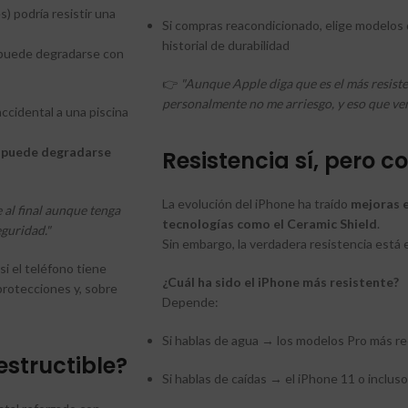
) podría resistir una
Si compras reacondicionado, elige modelos 
historial de durabilidad
 puede degradarse con
👉
"Aunque Apple diga que es el más resisten
personalmente no me arriesgo, y eso que ven
accidental a una piscina
y
puede degradarse
Resistencia sí, pero c
La evolución del iPhone ha traído
mejoras e
 al final aunque tenga
tecnologías como el Ceramic Shield
.
eguridad."
Sin embargo, la verdadera resistencia está 
si el teléfono tiene
¿Cuál ha sido el iPhone más resistente?
protecciones y, sobre
Depende:
Si hablas de agua → los modelos Pro más r
estructible?
Si hablas de caídas → el iPhone 11 o inclus