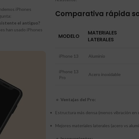
vendemos iPhones
Comparativa rápida s
gunta:
sistente el antiguo?
enes han usado iPhones
MATERIALES
MODELO
LATERALES
iPhone 13
Aluminio
iPhone 13
Acero inoxidable
Pro
🔹
Ventajas del Pro:
Estructura más densa (menos vibración en 
Mejores materiales laterales (acero vs alumi
🔹
Inconvenientes: