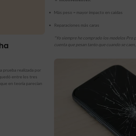
Más peso = mayor impacto en caídas
Reparaciones más caras
"Yo siempre he comprado los modelos Pro p
 ha
cuenta que pesan tanto que cuando se caen, 
a prueba realizada por
uedó entre los tres
que en teoría parecían