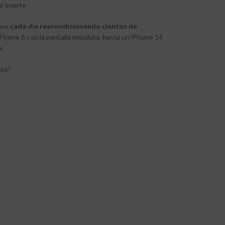
ar suerte
mos
cada día reacondicionando cientos de
iPhone 6 con la pantalla impoluta, hasta un iPhone 14
a.
nte?