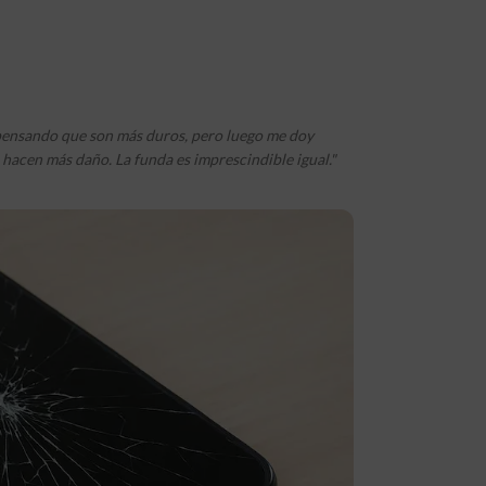
ensando que son más duros, pero luego me doy
hacen más daño. La funda es imprescindible igual."