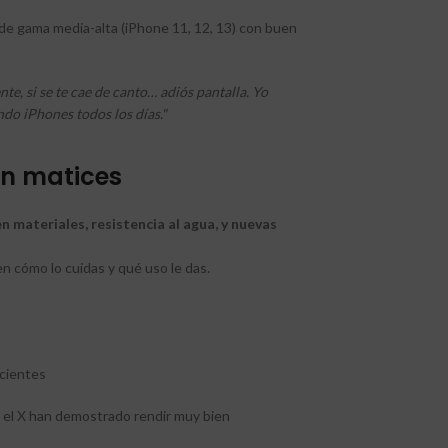
de gama media-alta (iPhone 11, 12, 13) con buen
te, si se te cae de canto… adiós pantalla. Yo
do iPhones todos los días."
on matices
n materiales, resistencia al agua, y nuevas
en cómo lo cuidas y qué uso le das.
ecientes
o el X han demostrado rendir muy bien