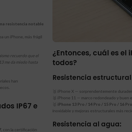
a resistencia notable
a un iPhone, más frágil
¿Entonces, cuál es el 
mismo recuerdo que el
todos?
 13 me da miedo hasta
Resistencia estructural
riales han
secos.
🥉 iPhone X — sorprendentemente durader
🥈 iPhone 11 — marco redondeado y buen eq
ados IP67 e
🥇
iPhone 13 Pro / 14 Pro / 15 Pro / 16 Pr
inoxidable y mejoras estructurales más rec
Resistencia al agua:
7
, con la certificación