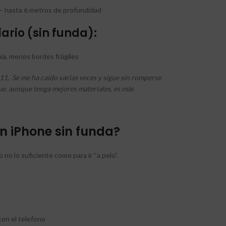
o — hasta 6 metros de profundidad
iario (sin funda):
a, menos bordes frágiles
 11. Se me ha caído varias veces y sigue sin romperse.
ue, aunque tenga mejores materiales, es más
n iPhone sin funda?
no lo suficiente como para ir “a pelo”.
 con el telefono