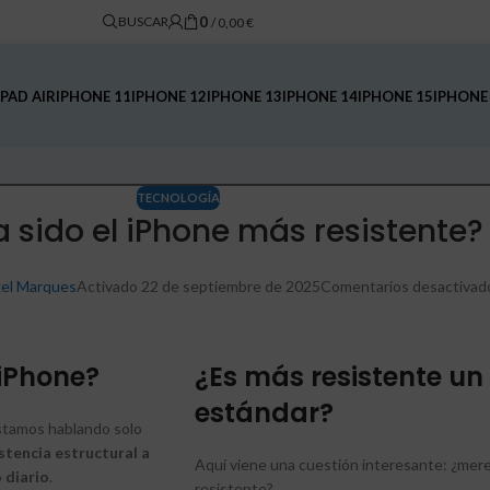
0
BUSCAR
/
0,00
€
IPAD AIR
IPHONE 11
IPHONE 12
IPHONE 13
IPHONE 14
IPHONE 15
IPHONE
TECNOLOGÍA
 sido el iPhone más resistente?
el Marques
Activado 22 de septiembre de 2025
Comentarios desactivad
 iPhone?
¿Es más resistente un
estándar?
estamos hablando solo
stencia estructural a
Aquí viene una cuestión interesante: ¿mere
 diario
.
resistente?