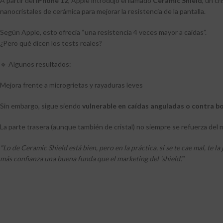
A partir del
iPhone 12
, Apple introdujo el llamado
Ceramic Shield
, un cr
nanocristales de cerámica para mejorar la resistencia de la pantalla.
Según Apple, esto ofrecía “una resistencia 4 veces mayor a caídas”.
¿Pero qué dicen los tests reales?
🔹 Algunos resultados:
Mejora frente a microgrietas y rayaduras leves
Sin embargo, sigue siendo
vulnerable en caídas anguladas o contra b
La parte trasera (aunque también de cristal) no siempre se refuerza de
"Lo de Ceramic Shield está bien, pero en la práctica, si se te cae mal, te la
más confianza una buena funda que el marketing del 'shield'."