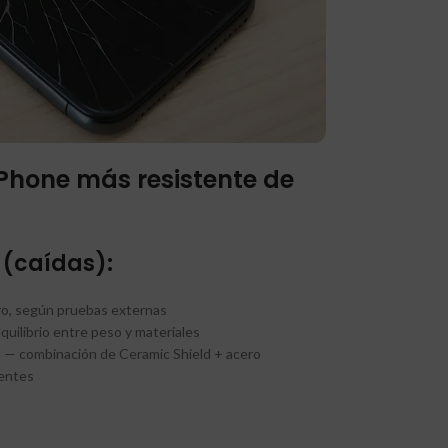
iPhone más resistente de
 (caídas):
o, según pruebas externas
uilibrio entre peso y materiales
o
— combinación de Ceramic Shield + acero
ientes