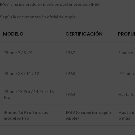
IP67
, y ha mejorado en modelos posteriores con
IP68
.
Según la documentación oficial de Apple:
MODELO
CERTIFICACIÓN
PROFU
iPhone 7 / 8 / X
IP67
1 metro
iPhone XS / 11 / 12
IP68
2-4 met
iPhone 13 Pro / 14 Pro / 15
IP68
Hasta 6 
Pro
iPhone 16 Pro, futuros
IP68 (o superior, según
Hasta 6
modelos Pro
Apple)
o más