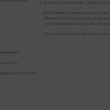
istal reforzado con
Si hablas de uso sin funda → mejor no prob
En 360 Móviles lo sabemos porque trabaja
iPhones
, y hemos visto de todo: desde un 
con el cristal hecho trizas tras una sola caíd
Y tú, ¿cuál crees que ha sido el más resiste
ordes duros
l mismo modo
 juegas igual. A mí me da